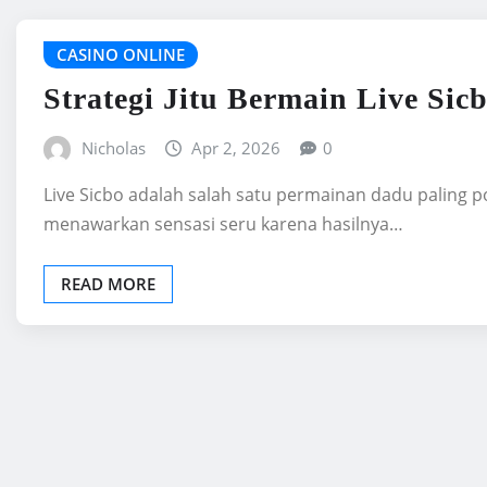
CASINO ONLINE
Strategi Jitu Bermain Live Sic
Nicholas
Apr 2, 2026
0
Live Sicbo adalah salah satu permainan dadu paling po
menawarkan sensasi seru karena hasilnya…
READ MORE