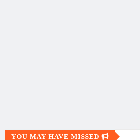
YOU MAY HAVE MISSED